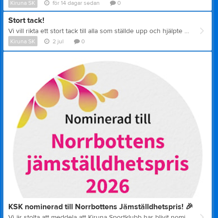
Kiruna SK
för 14 dagar sedan
0
Stort tack!
Vi vill rikta ett stort tack till alla som ställde upp och hjälpte till med våra uppdrag under Kiruna Festivalen! 🙌 Bra jobbat alla!
Kiruna SK
2 jul
0
KSK nominerad till Norrbottens Jämställdhetspris! 🎉
Vi är stolta att meddela att Kiruna Sportklubb har blivit nominerad till Norrbottens Jämställdhetspris! Bakom priset står Norrbottens Kommuner, Region Norrbotten, Luleå Tekniska Universitet och Länsstyrelsen Norrbotten. Priset delas ut årligen till en aktör som genom sitt arbete bidragit till ett mer jämställt Norrbotten. Vinnaren erhåller 100 000 kr och kommer att offentliggöras under den Regionala jämställdhetsdagen den 18 september.