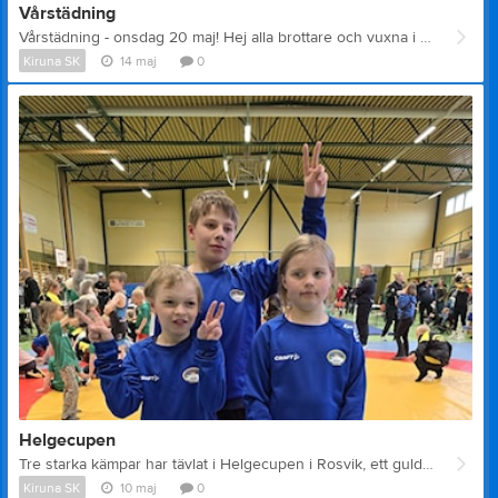
Vårstädning
Vårstädning - onsdag 20 maj! Hej alla brottare och vuxna i Brottarlekis, Brottarskola och Utvecklingsgruppen! Snart är det dags för årets vårstädning, då vi tillsammans gör fint på FAB:s områden innan sommaruppehållet från träningarna.
Kiruna SK
14 maj
0
Helgecupen
Tre starka kämpar har tävlat i Helgecupen i Rosvik, ett guld, ett silver och ett brons blev utdelningen. Bra jobbat!
Kiruna SK
10 maj
0