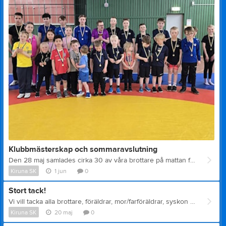
Klubbmästerskap och sommaravslutning
Den 28 maj samlades cirka 30 av våra brottare på mattan för årets klubbmästerskap. För många var det allra första gången de fick gå en riktig brottningsmatch, medan andra bjöd på fina uppvisningsmatcher. Stort tack till brottare, ledare, funktionärer och familjer som bidrog till en fantastisk avslutning på säsongen. Nu önskar vi alla en riktigt härlig sommar!
Kiruna SK
1 jun
0
Stort tack!
Vi vill tacka alla brottare, föräldrar, mor/farföräldrar, syskon och ledare som ställde upp och hjälpte till med skräpplockningen idag. Bra jobbat!
Kiruna SK
20 maj
0