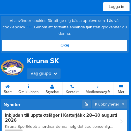
Logga in
Vi använder cookies för att ge dig bästa upplevelsen. Läs vår
cookiepolicy
här
. Genom att fortsätta använda tjänsten godkänner du
denna.
Okej
Kiruna SK
Välj grupp
Start
Om klubben
Styrelse
Kontakt
Medlemsavgift
Mer
Nyheter
Klubbnyheter
Inbjudan till upptaktsläger i Katterjåkk 28–30 augusti
2026
Kiruna Sportklubb anordnar denna helg det traditionsenliga och efterlängtade uppsamlingslägret i Katterjåkk för samtliga brottare! Från fredag eftermiddag till söndag eftermiddag. Vi kommer under helgen bo på Friluftsfrämjandets anläggning i Katterjåkk med möjlighet för föräldrar att följa med. Föreningen står för husrum och mat till brottare och ledare. Föräldrar eller annan medföljande betalar 150 kr/person och dygn, i priset ingår logi och mat. Transporten upp till Katterjåkk ordnar föreningen, men vi ser gärna att några föräldrar kan ställa upp som chaufförer om det skulle behövas. Är det någon som ej tål vissa maträtter eller annat livsmedel, så säg till när ni anmäler er. Preliminärt program. Fredag 28 augusti 17.00 Avresa Kiruna Sporthall 18.30 Ankomst Katterjåkk Inkvartering ca 20.00 Grillkväll Lördag 29 augusti 09.00 Frukost Aktiviteter 13.00 Lunch Aktiviteter 18.00 Bastu Middag Söndag 30 augusti 09.00 Frukost Aktiviteter 13.00 Lunch Städning/Packning ca 15.00 Hemresa Välkommen till en trevlig helg önskar Kiruna Sportklubb! Anmäl er så fort som möjligt, dock senast 24 augusti. Upplysningar/Anmälan: Lina Seppälä e-mail: linaseppala86@gmail.com tfn: 070-272 00 95