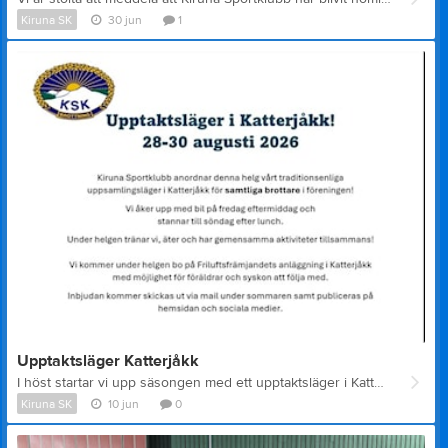
Kiruna SK
30 jun
1
Upptaktsläger Katterjåkk
I höst startar vi upp säsongen med ett upptaktsläger i Katterjåkk. Inbjudan skickas ut under sommaren.
Kiruna SK
10 jun
0