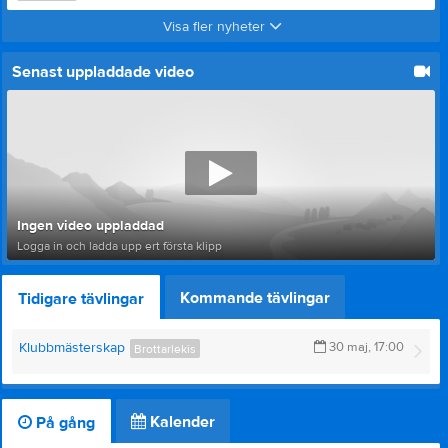
Visa fler nyheter
Senast uppladdade video
Ingen video uppladdad
Logga in och ladda upp ert första klipp
Kommande tävlingar
Tidigare tävlingar
Klubbmästerskap
30 maj, 17:00
Brottarlekis
Kalender
På gång